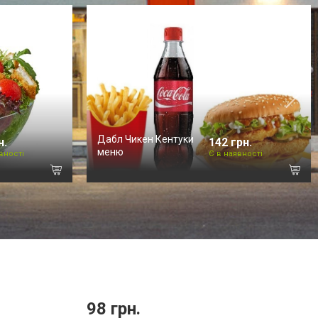
Дабл Чикен Кентуки
н.
142 грн.
меню
вності
Є в наявності
98 грн.