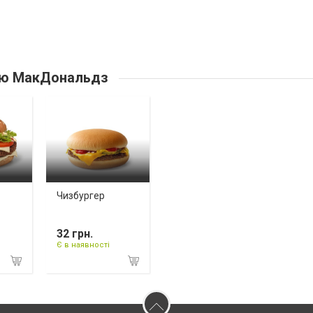
ю МакДональдз
Чизбургер
32 грн.
Є в наявності