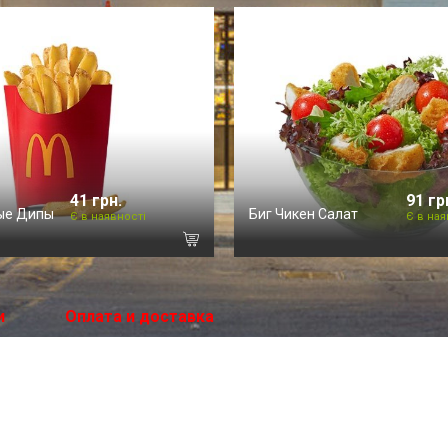
41 грн.
91 гр
ые Дипы
Биг Чикен Салат
Є в наявності
Є в ная
и
Оплата и доставка