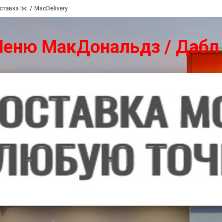
ставка їжі
MacDelivery
 Меню МакДональдз / Дабл