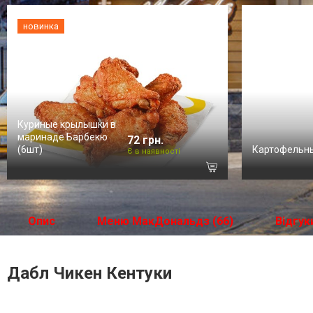
новинка
Куриные крылышки в
маринаде Барбекю
72 грн.
(6шт)
Картофельн
Є в наявності
Опис
Меню МакДональдз (66)
Відгук
Дабл Чикен Кентуки