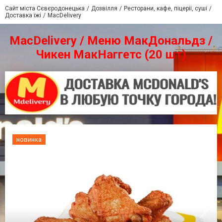
Сайт міста Сєвєродонецька
Дозвілля
Ресторани, кафе, піцерії, суші
Доставка їжі
MacDelivery
MacDelivery / Меню МакДональдз /
Чикен МакНаггетс (20 шт)
новинка