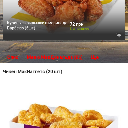
Куриные крылышки в маринаде
72 грн.
Барбекю (6шт)
Є в наявності
Опис
Меню МакДональдз (66)
Ще
Чикен МакНаггетс (20 шт)