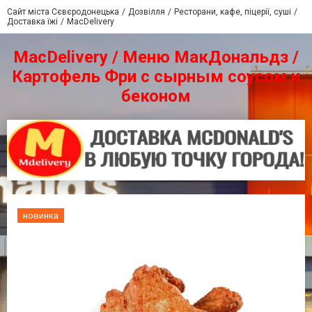
Сайт міста Сєвєродонецька
Дозвілля
Ресторани, кафе, піцерії, суші
Доставка їжі
MacDelivery
MacDelivery / Меню МакДональдз /
Картофель Фри с сырным соусом и
беконом
новинка