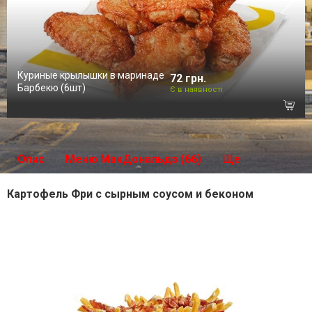
Куриные крылышки в маринаде
72 грн.
Барбекю (6шт)
Є в наявності
Опис
Меню МакДональдз (66)
Ще
Картофель Фри с сырным соусом и беконом