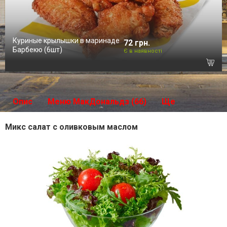
Куриные крылышки в маринаде
72 грн.
Барбекю (6шт)
Є в наявності
Опис
Меню МакДональдз (66)
Ще
Микс салат с оливковым маслом