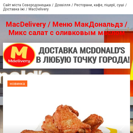
Сайт міста Сєвєродонецька
Дозвілля
Ресторани, кафе, піцерії, суші
Доставка їжі
MacDelivery
MacDelivery / Меню МакДональдз /
Микс салат с оливковым маслом
новинка