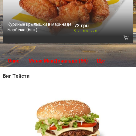
Куриные крылышки в маринаде
72 грн.
Барбекю (6шт)
Є в наявності
Опис
Меню МакДональдз (66)
Ще
Биг Тейсти