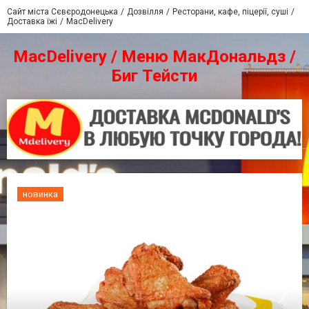
Сайт міста Сєвєродонецька
Дозвілля
Ресторани, кафе, піцерії, суші
Доставка їжі
MacDelivery
MacDelivery / Меню МакДональдз /
Биг Тейсти
новинка