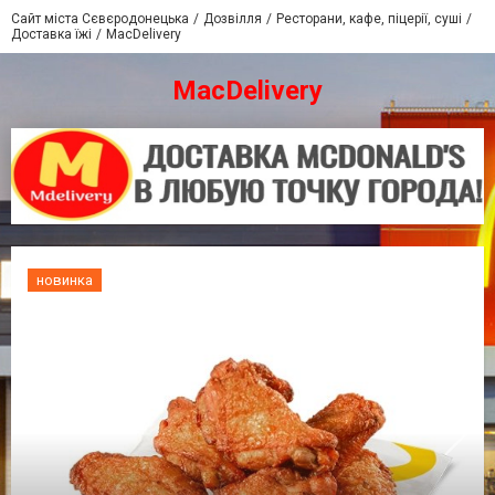
Сайт міста Сєвєродонецька
Дозвілля
Ресторани, кафе, піцерії, суші
Доставка їжі
MacDelivery
MacDelivery
новинка