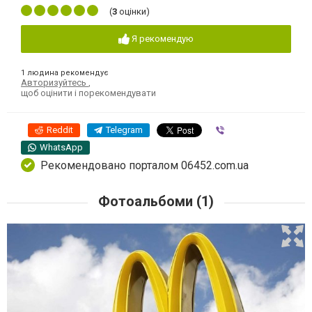
(
3
оцінки)
Я рекомендую
1 людина рекомендує
Авторизуйтесь
,
щоб оцінити і порекомендувати
Reddit
Telegram
Viber
WhatsApp
Рекомендовано порталом 06452.com.ua
Фотоальбоми (1)