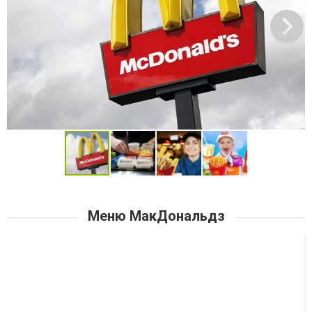
Меню МакДональдз