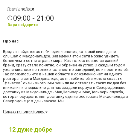
Графік роботи
09:00 - 21:00
Зараз відкрито
Про нас
Вряд ли найдется хотя бы один человек, который никогда не
слышал о Макдональдсе. Заведения этой сети можно увидеть
более чем в сотни странах мира. Как только появился данный
бренд, сразу стало понятно, он обречен на успех. С каждым годом
увеличивалось не только количество заведений, но и посетителей.
Так сложилось что в нашей области к сожалению нет ни одного
ресторана сети Макдональдс, хотя любителей и можно сказать
"фанатов" очень много. Мы решили не оставлять таких людей без
внимания и специально для них создали первую в Северодонецке
доставку из Макдональдс - МакДеливери. МакДеливери служба,
которая осуществляет доставку еды из ресторана Макдональдс в
Северодонецк в день заказа. Мы...
Показати повний опис
12
дуже добре