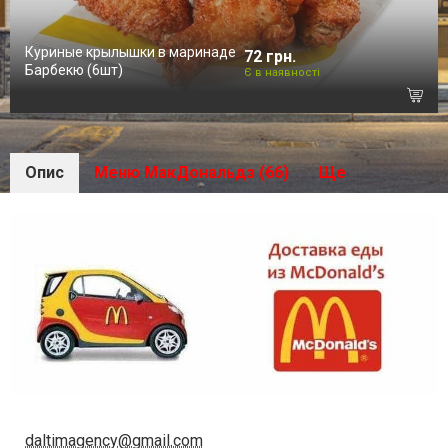
Куриные крылышки в маринаде
72 грн.
Барбекю (6шт)
Є в наявності
Опис
Меню МакДональдз (66)
Ще
daltimagency@gmail.com