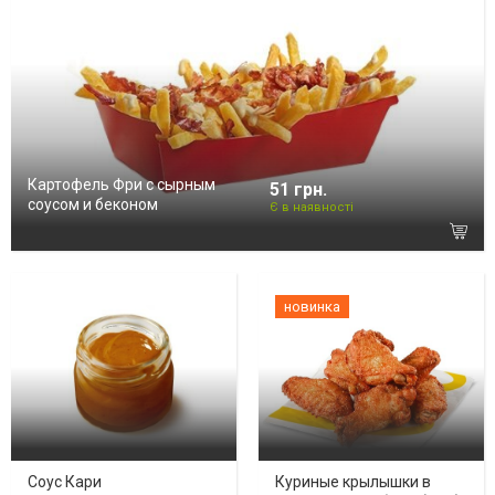
Картофель Фри с сырным
51 грн.
соусом и беконом
Є в наявності
новинка
Соус Кари
Куриные крылышки в