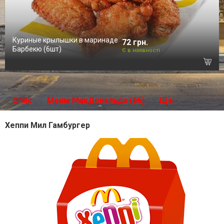
Куриные крылышки в маринаде
72 грн.
Барбекю (6шт)
Є в наявності
Опис
Меню МакДональдз (66)
Ще
Хеппи Мил Гамбургер