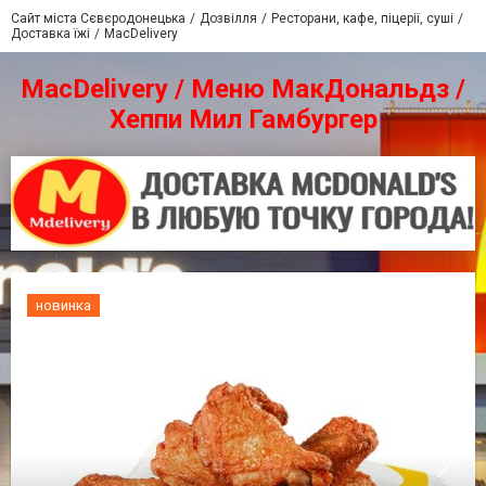
Сайт міста Сєвєродонецька
Дозвілля
Ресторани, кафе, піцерії, суші
Доставка їжі
MacDelivery
MacDelivery / Меню МакДональдз /
Хеппи Мил Гамбургер
новинка