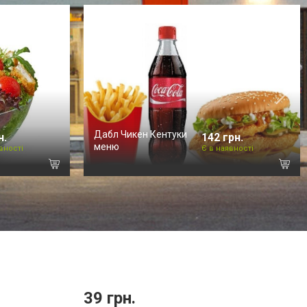
Дабл Чикен Кентуки
н.
142 грн.
меню
вності
Є в наявності
39 грн.