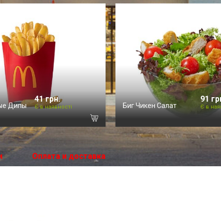
41 грн.
91 гр
ые Дипы
Биг Чикен Салат
Є в наявності
Є в ная
и
Оплата и доставка