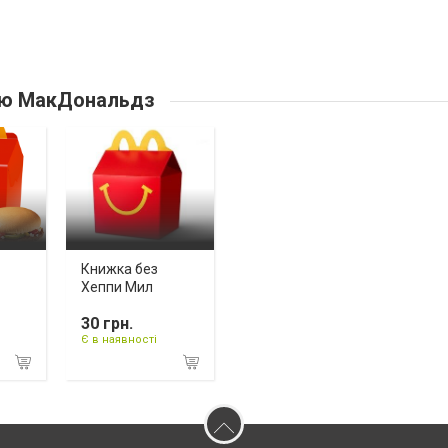
ю МакДональдз
Книжка без
Хеппи Мил
30 грн.
Є в наявності