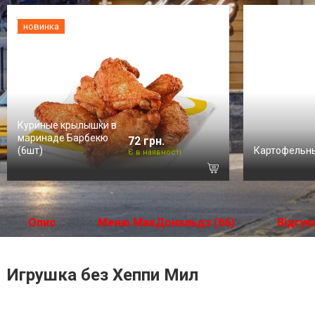
новинка
Куриные крылышки в
маринаде Барбекю
72 грн.
(6шт)
Картофельн
Є в наявності
Опис
Меню МакДональдз (66)
Відгук
Игрушка без Хеппи Мил