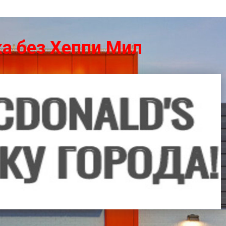
ка без Хеппи Мил