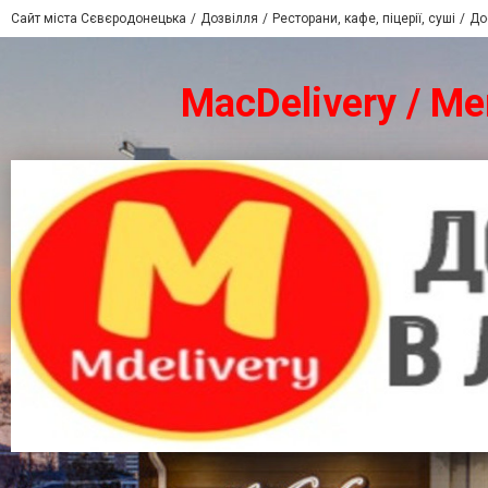
Сайт міста Сєвєродонецька
Дозвілля
Ресторани, кафе, піцерії, суші
До
MacDelivery / М