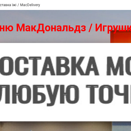
ставка їжі
MacDelivery
еню МакДональдз / Игруш