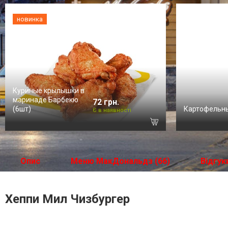
новинка
Куриные крылышки в
маринаде Барбекю
72 грн.
(6шт)
Картофельн
Є в наявності
Опис
Меню МакДональдз (66)
Відгук
Хеппи Мил Чизбургер