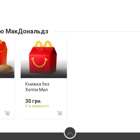
ю МакДональдз
Книжка без
Хеппи Мил
30 грн.
Є в наявності