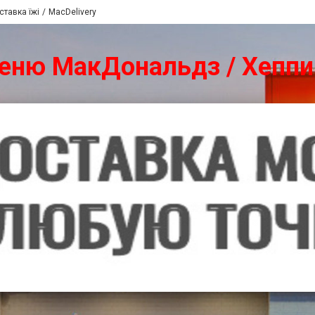
ставка їжі
MacDelivery
Меню МакДональдз / Хепп