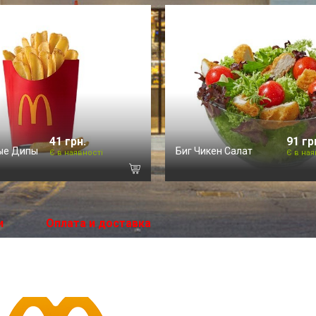
41 грн.
91 гр
ые Дипы
Биг Чикен Салат
Є в наявності
Є в ная
и
Оплата и доставка