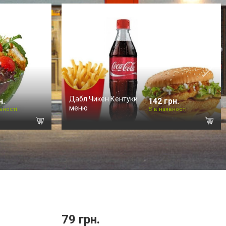
Дабл Чикен Кентуки
н.
142 грн.
меню
вності
Є в наявності
79 грн.