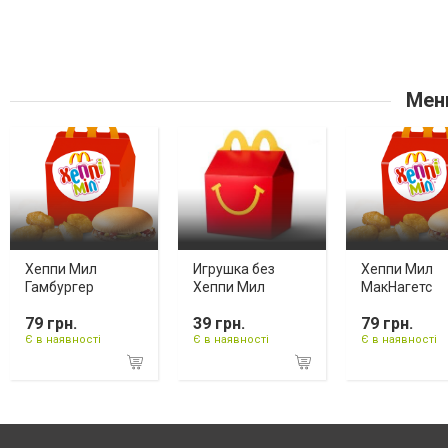
Мен
Хеппи Мил
Игрушка без
Хеппи Мил
Гамбургер
Хеппи Мил
МакНагетс
79 грн.
39 грн.
79 грн.
Є в наявності
Є в наявності
Є в наявності